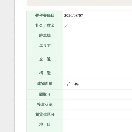
物件登録日
2026/08/07
礼金／敷金
／
駐車場
エリア
交 通
構 造
建物面積
2
ｍ
-坪
間取り
接道状況
賃貸借区分
地 目