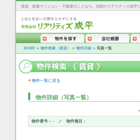
賃貸・新築マンション・不動産のことなら、信頼のリアリティズ成平
す
会社概要
契約までの流れ
アクセス
HOME
＞
物件検索（賃貸）
＞
物件詳細
＞ 写真一覧
物件一覧に戻る
物件詳細（写真一覧）
物件番号：
- ／
物件種目：